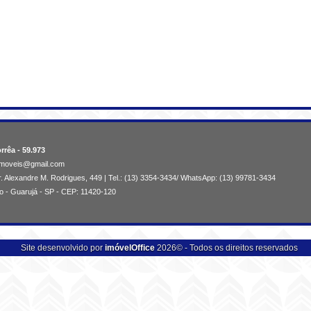
rrêa - 59.973
aimoveis@gmail.com
. Alexandre M. Rodrigues, 449 | Tel.: (13) 3354-3434/ WhatsApp: (13) 99781-3434
o - Guarujá - SP - CEP: 11420-120
Site desenvolvido por
imóvelOffice
2026© - Todos os direitos reservados